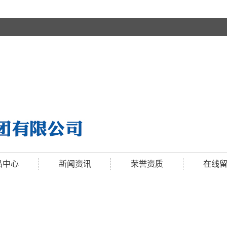
品中心
新闻资讯
荣誉资质
在线