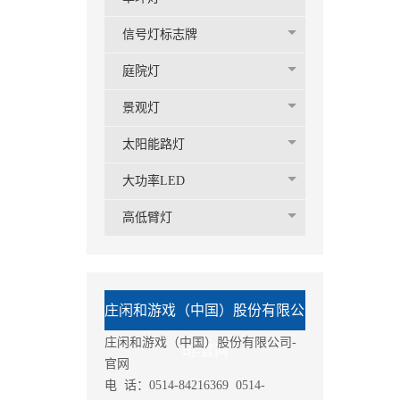
信号灯标志牌
庭院灯
景观灯
太阳能路灯
大功率LED
高低臂灯
庄闲和游戏（中国）股份有限公
庄闲和游戏（中国）股份有限公司-
司-官网
官网
电 话：0514-84216369 0514-