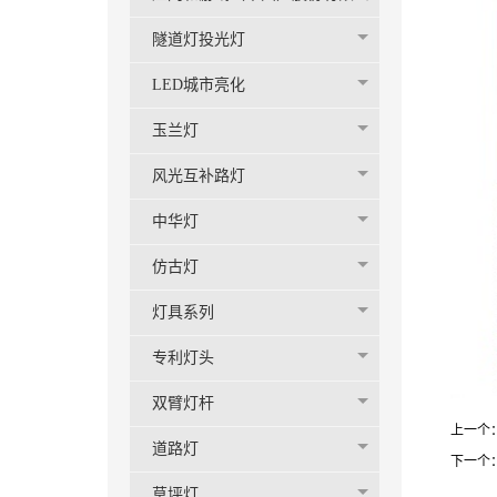
司-官网
隧道灯投光灯
LED城市亮化
玉兰灯
风光互补路灯
中华灯
仿古灯
灯具系列
专利灯头
双臂灯杆
上一个
道路灯
下一个
草坪灯