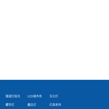
隧道灯投光
LED城市亮
玉兰灯
灯
中华灯
化
仿古灯
灯具系列