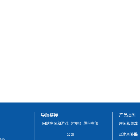
导航链接
产品类别
网站庄闲和游戏（中国）股份有限
庄闲和游戏
公司
（中国）股
风光互补路