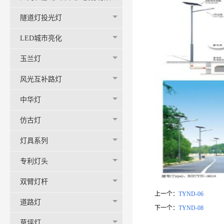
司-官网
隧道灯投光灯
LED城市亮化
玉兰灯
风光互补路灯
中华灯
仿古灯
灯具系列
专利灯头
双臂灯杆
上一个：
TYND-06
道路灯
下一个：
TYND-08
草坪灯